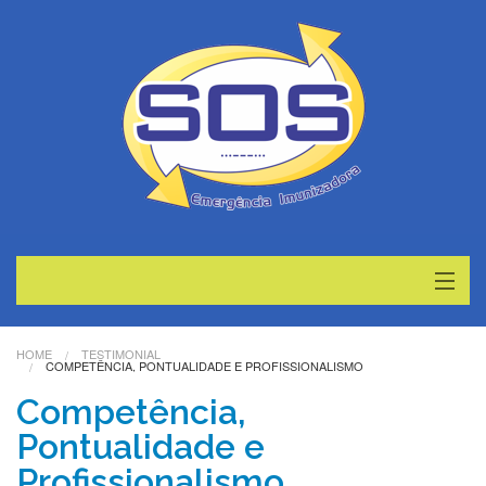
Home
HOME
TESTIMONIAL
COMPETÊNCIA, PONTUALIDADE E PROFISSIONALISMO
Serviços
Competência,
Contato
Pontualidade e
Profissionalismo
Blog